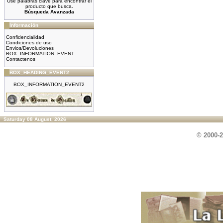
Use palabras clave para encontrar el
producto que busca.
Búsqueda Avanzada
Información
Confidencialidad
Condiciones de uso
Envios/Devoluciones
BOX_INFORMATION_EVENT
Contactenos
BOX_HEADING_EVENT2
BOX_INFORMATION_EVENT2
Saturday 08 August, 2026
© 2000-