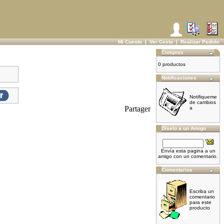
Mi Cuenta
|
Ver Cesta
|
Realizar Pedido
Compras
0 productos
Notificaciones
Notifiqueme
de cambios
Partager
a
Díselo a un Amigo
Envía esta pagina a un
amigo con un comentario.
Comentarios
Escriba un
comentario
para este
producto