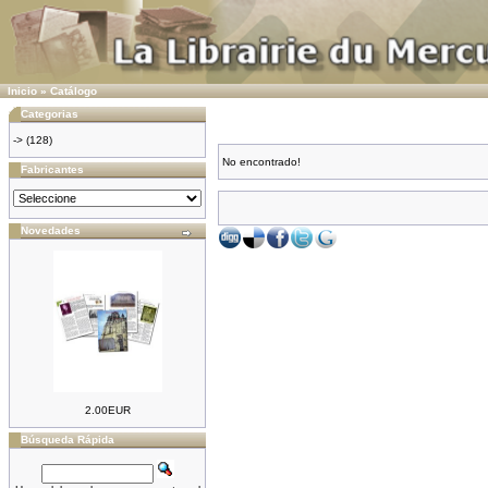
Inicio
»
Catálogo
Categorias
->
(128)
No encontrado!
Fabricantes
Novedades
2.00EUR
Búsqueda Rápida