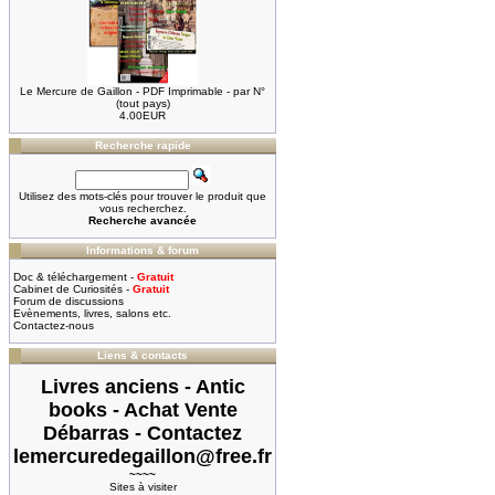
Le Mercure de Gaillon - PDF Imprimable - par N°
(tout pays)
4.00EUR
Recherche rapide
Utilisez des mots-clés pour trouver le produit que
vous recherchez.
Recherche avancée
Informations & forum
Doc & téléchargement -
Gratuit
Cabinet de Curiosités -
Gratuit
Forum de discussions
Evènements, livres, salons etc.
Contactez-nous
Liens & contacts
Livres anciens - Antic
books - Achat Vente
Débarras - Contactez
lemercuredegaillon@free.fr
~~~~
Sites à visiter