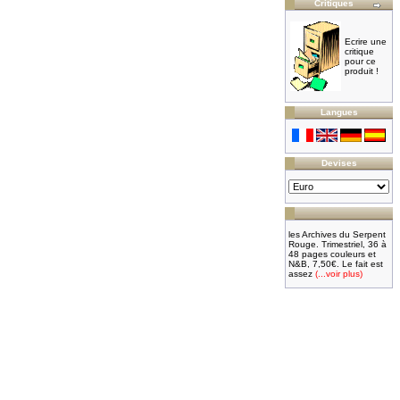
Critiques
Ecrire une
critique
pour ce
produit !
Langues
Devises
les Archives du Serpent
Rouge. Trimestriel, 36 à
48 pages couleurs et
N&B, 7,50€. Le fait est
assez
(...voir plus)