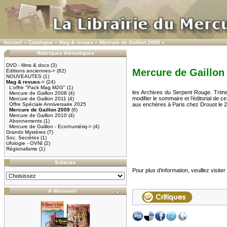
Accueil
»
Catalogue
»
Mag & revues
»
Mercure de Gaillon 2009
»
Rubriques thématiques
DVD - films & docs
(3)
Mercure de Gaillon
Editions anciennes->
(82)
NOUVEAUTES
(1)
Mag & revues
->
(24)
L'offre "Pack Mag M2G"
(1)
les Archives du Serpent Rouge. Trimes
Mercure de Gaillon 2008
(4)
modifier le sommaire et l’éditorial de 
Mercure de Gaillon 2011
(4)
Offre Spéciale Anniversaire 2025
aux enchères à Paris chez Drouot le
Mercure de Gaillon 2009
(6)
Mercure de Gaillon 2010
(4)
Abonnements
(1)
Mercure de Gaillon - Eco/numériq->
(4)
Grands Mystères
(7)
Soc. Secrètes
(1)
Ufologie - OVNI
(2)
Régionalisme
(1)
Editeurs
Pour plus d'information, veuillez visiter
A découvrir