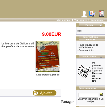
Mon compte
|
Voir panier
|
Commander
Panier
vide
9.00EUR
Informations
Editeurs
e. Le Mercure de Gaillon a dû
-
Page d'accueil de
de réapparaître dans une vente
M2G Editions
-
Autres articles
Notifications
Me
prévenir
des mises
à jour de
Mercure
Cliquer pour agrandir
de
Gaillon
N°7
Faire connaître
Envoyer cet article à un
Partager
ami(e).