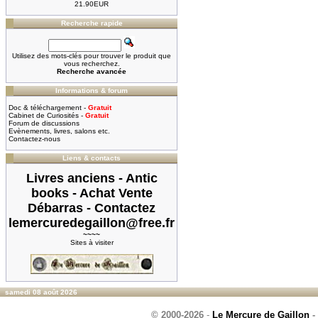
21.90EUR
Recherche rapide
Utilisez des mots-clés pour trouver le produit que
vous recherchez.
Recherche avancée
Informations & forum
Doc & téléchargement -
Gratuit
Cabinet de Curiosités -
Gratuit
Forum de discussions
Evènements, livres, salons etc.
Contactez-nous
Liens & contacts
Livres anciens - Antic
books - Achat Vente
Débarras - Contactez
lemercuredegaillon@free.fr
~~~~
Sites à visiter
samedi 08 août 2026
© 2000-2026
-
Le Mercure de Gaillon
-