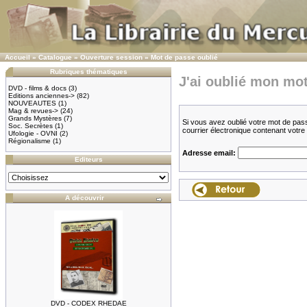
Accueil
»
Catalogue
»
Ouverture session
»
Mot de passe oublié
Rubriques thématiques
J'ai oublié mon mot
DVD - films & docs
(3)
Editions anciennes->
(82)
NOUVEAUTES
(1)
Mag & revues->
(24)
Grands Mystères
(7)
Si vous avez oublié votre mot de pas
Soc. Secrètes
(1)
courrier électronique contenant votr
Ufologie - OVNI
(2)
Régionalisme
(1)
Adresse email:
Editeurs
A découvrir
DVD - CODEX RHEDAE