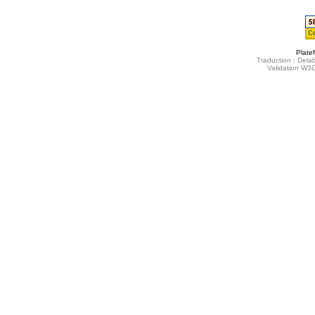
Plate
Traduction : Delab
Validation W3C