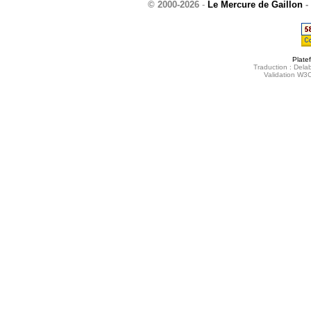
© 2000-2026
-
Le Mercure de Gaillon
-
Plate
Traduction : Delab
Validation W3C