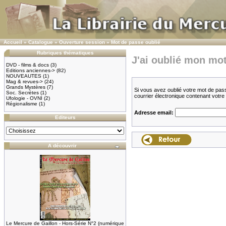
Accueil
»
Catalogue
»
Ouverture session
»
Mot de passe oublié
Rubriques thématiques
J'ai oublié mon mot
DVD - films & docs
(3)
Editions anciennes->
(82)
NOUVEAUTES
(1)
Mag & revues->
(24)
Grands Mystères
(7)
Si vous avez oublié votre mot de pas
Soc. Secrètes
(1)
courrier électronique contenant votr
Ufologie - OVNI
(2)
Régionalisme
(1)
Adresse email:
Editeurs
A découvrir
Le Mercure de Gaillon - Hors-Série N°2 (numérique