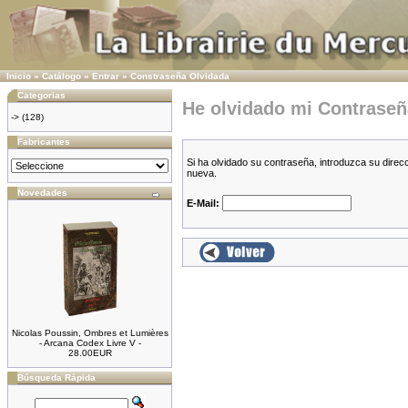
Inicio
»
Catálogo
»
Entrar
»
Constraseña Olvidada
Categorias
He olvidado mi Contraseñ
->
(128)
Fabricantes
Si ha olvidado su contraseña, introduzca su dire
nueva.
Novedades
E-Mail:
Nicolas Poussin, Ombres et Lumières
- Arcana Codex Livre V -
28.00EUR
Búsqueda Rápida