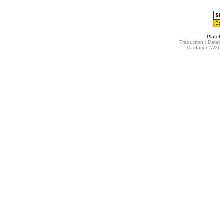
Plate
Traduction : Delab
Validation W3C