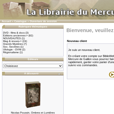
Accueil
»
Catalogue
»
Ouverture de session
Rubriques thématiques
Bienvenue, veuillez
DVD - films & docs
(3)
Editions anciennes->
(82)
NOUVEAUTES
(1)
Nouveau client
Mag & revues->
(24)
Grands Mystères
(7)
Soc. Secrètes
(1)
Ufologie - OVNI
(2)
Je suis un nouveau client.
Régionalisme
(1)
En créant votre compte sur BiblioWeb.f
Mercure de Gaillon vous pourrez fair
Editeurs
rapidement, garder votre panier d'une v
suivre vos commandes.
A découvrir
Nicolas Poussin, Ombres et Lumières