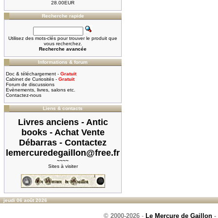
28.00EUR
Recherche rapide
Utilisez des mots-clés pour trouver le produit que
vous recherchez.
Recherche avancée
Informations & forum
Doc & téléchargement -
Gratuit
Cabinet de Curiosités -
Gratuit
Forum de discussions
Evènements, livres, salons etc.
Contactez-nous
Liens & contacts
Livres anciens - Antic
books - Achat Vente
Débarras - Contactez
lemercuredegaillon@free.fr
~~~~
Sites à visiter
jeudi 06 août 2026
© 2000-2026
-
Le Mercure de Gaillon
-