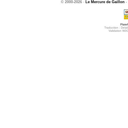
© 2000-2026
-
Le Mercure de Gaillon
-
Plate
Traduction : Delab
Validation W3C