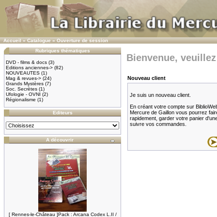
Accueil
»
Catalogue
»
Ouverture de session
Rubriques thématiques
Bienvenue, veuillez
DVD - films & docs
(3)
Editions anciennes->
(82)
NOUVEAUTES
(1)
Nouveau client
Mag & revues->
(24)
Grands Mystères
(7)
Soc. Secrètes
(1)
Ufologie - OVNI
(2)
Je suis un nouveau client.
Régionalisme
(1)
En créant votre compte sur BiblioWeb.f
Mercure de Gaillon vous pourrez fair
Editeurs
rapidement, garder votre panier d'une v
suivre vos commandes.
A découvrir
[ Rennes-le-Château ]Pack : Arcana Codex L.II /