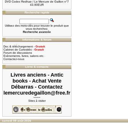
DVD Codex Redhae / Le Mercure de Gaillon n°7
43.90EUR
Recherche rapide
Utilisez des mots-clés pour trouver le produit que
vous recherchez.
Recherche avancée
Informations & forum
Doc & téléchargement -
Gratuit
Cabinet de Curiosités -
Gratuit
Forum de discussions
Evènements, livres, salons etc.
Contactez-nous
Liens & contacts
Livres anciens - Antic
books - Achat Vente
Débarras - Contactez
lemercuredegaillon@free.fr
~~~~
Sites à visiter
samedi 08 août 2026