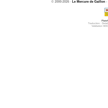
© 2000-2026
-
Le Mercure de Gaillon
-
Plate
Traduction : Delab
Validation W3C