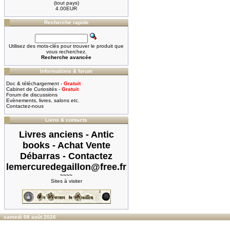
(tout pays)
4.00EUR
Recherche rapide
Utilisez des mots-clés pour trouver le produit que
vous recherchez.
Recherche avancée
Informations & forum
Doc & téléchargement -
Gratuit
Cabinet de Curiosités -
Gratuit
Forum de discussions
Evènements, livres, salons etc.
Contactez-nous
Liens & contacts
Livres anciens - Antic
books - Achat Vente
Débarras - Contactez
lemercuredegaillon@free.fr
~~~~
Sites à visiter
samedi 08 août 2026