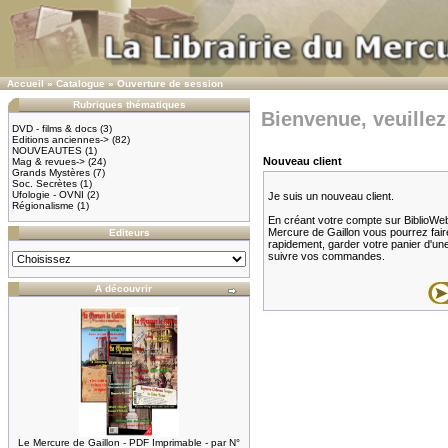
Accueil
»
Catalogue
»
Ouverture de session
Rubriques thématiques
Bienvenue, veuillez
DVD - films & docs
(3)
Editions anciennes->
(82)
NOUVEAUTES
(1)
Nouveau client
Mag & revues->
(24)
Grands Mystères
(7)
Soc. Secrètes
(1)
Ufologie - OVNI
(2)
Je suis un nouveau client.
Régionalisme
(1)
En créant votre compte sur BiblioWeb.f
Mercure de Gaillon vous pourrez fair
Editeurs
rapidement, garder votre panier d'une v
suivre vos commandes.
A découvrir
Le Mercure de Gaillon - PDF Imprimable - par N°