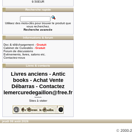
9.50EUR
Recherche rapide
Utilisez des mots-clés pour trouver le produit que
vous recherchez.
Recherche avancée
Informations & forum
Doc & téléchargement -
Gratuit
Cabinet de Curiosités -
Gratuit
Forum de discussions
Evènements, livres, salons etc.
Contactez-nous
Liens & contacts
Livres anciens - Antic
books - Achat Vente
Débarras - Contactez
lemercuredegaillon@free.fr
~~~~
Sites à visiter
jeudi 06 août 2026
© 2000-