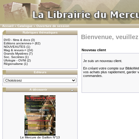
Accueil
»
Catalogue
»
Ouverture de session
Rubriques thématiques
Bienvenue, veuillez
DVD - films & docs
(3)
Editions anciennes->
(82)
NOUVEAUTES
(1)
Nouveau client
Mag & revues->
(24)
Grands Mystères
(7)
Soc. Secrètes
(1)
Ufologie - OVNI
(2)
Je suis un nouveau client.
Régionalisme
(1)
En créant votre compte sur BiblioWeb.
vos achats plus rapidement, garder vot
Editeurs
commandes.
A découvrir
Le Mercure de Gaillon N°13