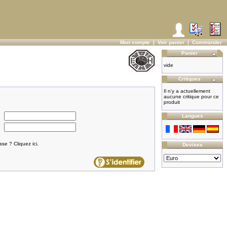
Mon compte
|
Voir panier
|
Commander
Panier
vide
Critiques
Il n'y a actuellement
aucune critique pour ce
produit
Langues
se ? Cliquez ici.
Devises