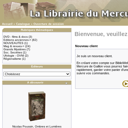
Accueil
»
Catalogue
»
Ouverture de session
Rubriques thématiques
Bienvenue, veuillez
DVD - films & docs
(3)
Editions anciennes->
(82)
NOUVEAUTES
(1)
Nouveau client
Mag & revues->
(24)
Grands Mystères
(7)
Soc. Secrètes
(1)
Ufologie - OVNI
(2)
Je suis un nouveau client.
Régionalisme
(1)
En créant votre compte sur BiblioWeb.f
Mercure de Gaillon vous pourrez fair
Editeurs
rapidement, garder votre panier d'une v
suivre vos commandes.
A découvrir
Nicolas Poussin, Ombres et Lumières