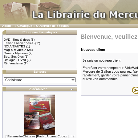
Accueil
»
Catalogue
»
Ouverture de session
Rubriques thématiques
Bienvenue, veuillez
DVD - films & docs
(3)
Editions anciennes->
(82)
NOUVEAUTES
(1)
Nouveau client
Mag & revues->
(24)
Grands Mystères
(7)
Soc. Secrètes
(1)
Ufologie - OVNI
(2)
Je suis un nouveau client.
Régionalisme
(1)
En créant votre compte sur BiblioWeb.f
Mercure de Gaillon vous pourrez fair
Editeurs
rapidement, garder votre panier d'une v
suivre vos commandes.
A découvrir
[ Rennes-le-Château ]Pack : Arcana Codex L.II /