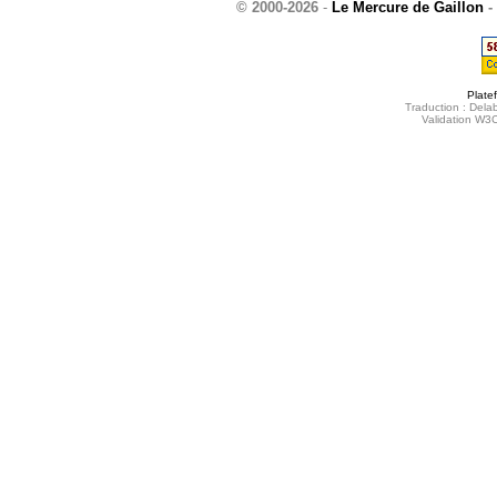
© 2000-2026
-
Le Mercure de Gaillon
-
Plate
Traduction : Delab
Validation W3C