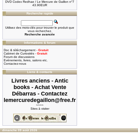
DVD Codex Redhae / Le Mercure de Gaillon n°7
43.90EUR
Recherche rapide
Utilisez des mots-clés pour trouver le produit que
vous recherchez.
Recherche avancée
Informations & forum
Doc & téléchargement -
Gratuit
Cabinet de Curiosités -
Gratuit
Forum de discussions
Evènements, livres, salons etc.
Contactez-nous
Liens & contacts
Livres anciens - Antic
books - Achat Vente
Débarras - Contactez
lemercuredegaillon@free.fr
~~~~
Sites à visiter
dimanche 09 août 2026