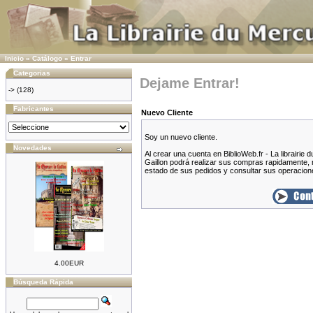
Inicio
»
Catálogo
»
Entrar
Categorias
Dejame Entrar!
->
(128)
Fabricantes
Nuevo Cliente
Soy un nuevo cliente.
Novedades
Al crear una cuenta en BiblioWeb.fr - La librairie
Gaillon podrá realizar sus compras rapidamente, r
estado de sus pedidos y consultar sus operacione
4.00EUR
Búsqueda Rápida