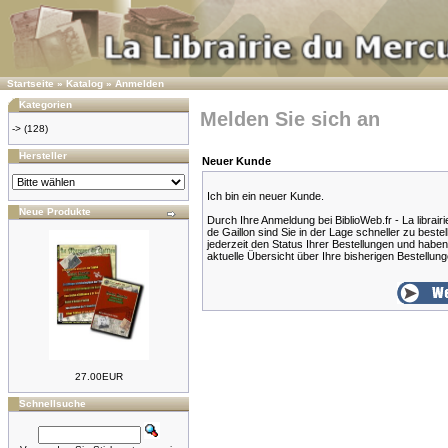
Startseite
»
Katalog
»
Anmelden
Kategorien
Melden Sie sich an
->
(128)
Hersteller
Neuer Kunde
Ich bin ein neuer Kunde.
Neue Produkte
Durch Ihre Anmeldung bei BiblioWeb.fr - La librair
de Gaillon sind Sie in der Lage schneller zu beste
jederzeit den Status Ihrer Bestellungen und habe
aktuelle Übersicht über Ihre bisherigen Bestellung
27.00EUR
Schnellsuche