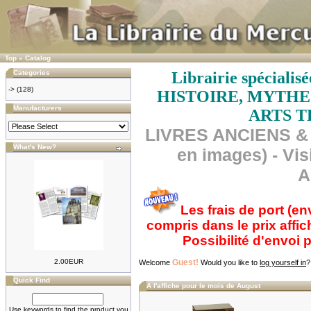
Top
»
Catalog
Categories
Librairie spécial
->
(128)
HISTOIRE, MYTHE
Manufacturers
ARTS T
LIVRES ANCIENS & 
What's New?
en images) - Vis
A
Les frais de port (en
compris dans le prix affi
Possibilité d'envoi
2.00EUR
Guest!
Welcome
Would you like to
log yourself in
?
Quick Find
A l'affiche pour le mois de August
Use keywords to find the product you