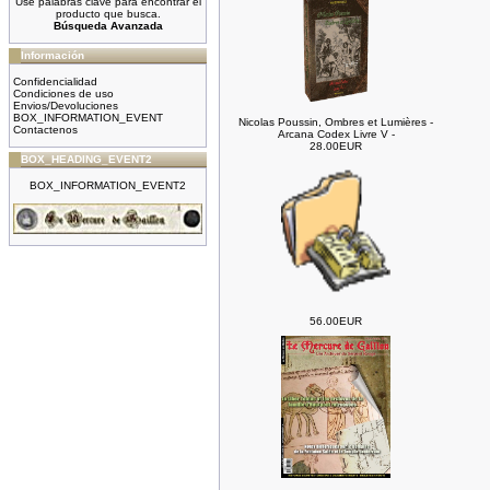
Use palabras clave para encontrar el
producto que busca.
Búsqueda Avanzada
Información
Confidencialidad
Condiciones de uso
Envios/Devoluciones
BOX_INFORMATION_EVENT
Nicolas Poussin, Ombres et Lumières -
Contactenos
Arcana Codex Livre V -
28.00EUR
BOX_HEADING_EVENT2
BOX_INFORMATION_EVENT2
56.00EUR