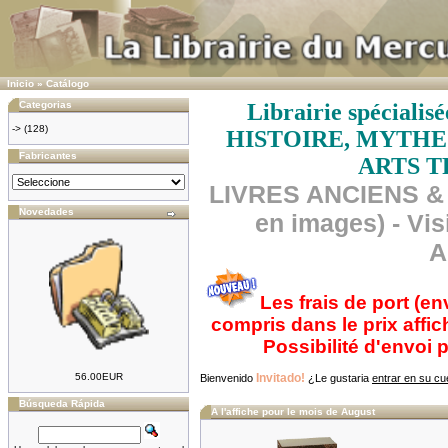
Inicio
»
Catálogo
Categorias
Librairie spécial
->
(128)
HISTOIRE, MYTHE
Fabricantes
ARTS T
LIVRES ANCIENS & 
Novedades
en images) - Vis
A
Les frais de port (en
compris dans le prix affi
Possibilité d'envoi
56.00EUR
Invitado!
Bienvenido
¿Le gustaria
entrar en su cu
Búsqueda Rápida
A l'affiche pour le mois de August