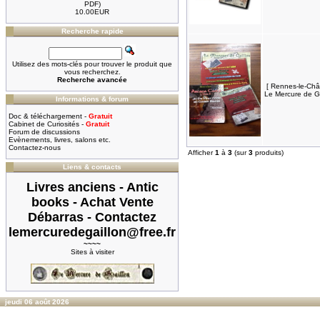
PDF)
10.00EUR
Recherche rapide
Utilisez des mots-clés pour trouver le produit que
vous recherchez.
Recherche avancée
[ Rennes-le-Châ
Le Mercure de Ga
Informations & forum
Doc & téléchargement -
Gratuit
Cabinet de Curiosités -
Gratuit
Forum de discussions
Evènements, livres, salons etc.
Contactez-nous
Afficher
1
à
3
(sur
3
produits)
Liens & contacts
Livres anciens - Antic
books - Achat Vente
Débarras - Contactez
lemercuredegaillon@free.fr
~~~~
Sites à visiter
jeudi 06 août 2026