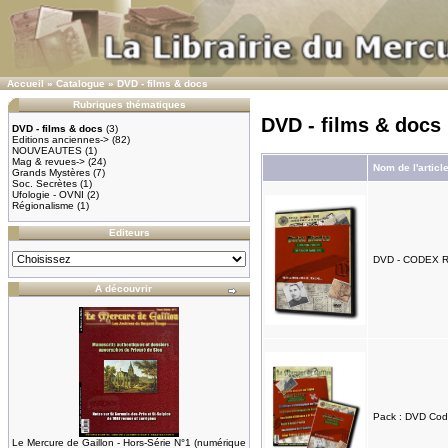
Accueil
»
Catalogue
»
DVD - films & docs
Rubriques thématiques
DVD - films & docs
DVD - films & docs
(3)
Editions anciennes->
(82)
NOUVEAUTES
(1)
Mag & revues->
(24)
Nom de l'articl
Grands Mystères
(7)
Soc. Secrètes
(1)
Ufologie - OVNI
(2)
Régionalisme
(1)
Editeurs
DVD - CODEX 
A découvrir
Pack : DVD Cod
Le Mercure de Gaillon - Hors-Série N°1 (numérique