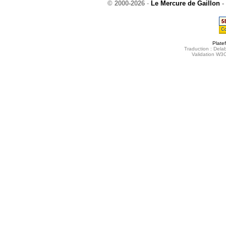
© 2000-2026
-
Le Mercure de Gaillon
-
Plate
Traduction : Delab
Validation W3C