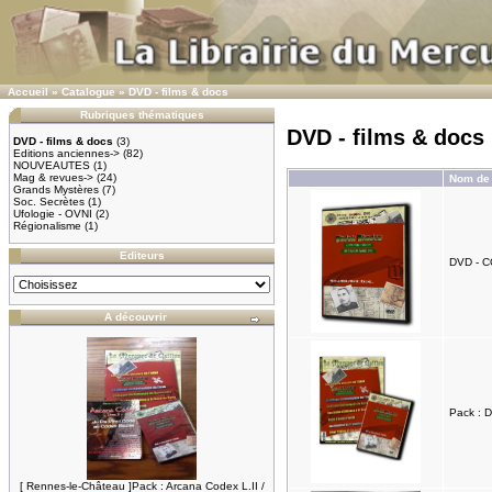
Accueil
»
Catalogue
»
DVD - films & docs
Rubriques thématiques
DVD - films & docs
DVD - films & docs
(3)
Editions anciennes->
(82)
NOUVEAUTES
(1)
Mag & revues->
(24)
Nom de l
Grands Mystères
(7)
Soc. Secrètes
(1)
Ufologie - OVNI
(2)
Régionalisme
(1)
Editeurs
DVD - 
A découvrir
Pack : 
[ Rennes-le-Château ]Pack : Arcana Codex L.II /