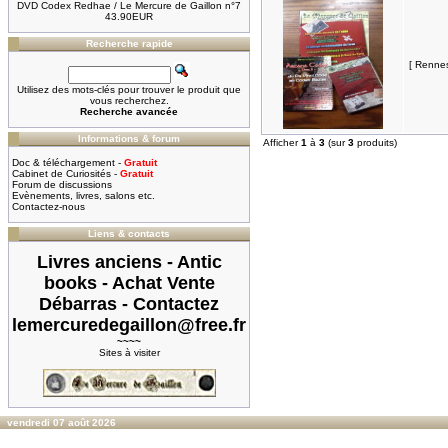
DVD Codex Redhae / Le Mercure de Gaillon n°7
43.90EUR
Recherche rapide
[ Renne
Utilisez des mots-clés pour trouver le produit que
vous recherchez.
Recherche avancée
Informations & forum
Afficher
1
à
3
(sur
3
produits)
Doc & téléchargement -
Gratuit
Cabinet de Curiosités -
Gratuit
Forum de discussions
Evènements, livres, salons etc.
Contactez-nous
Liens & contacts
Livres anciens - Antic
books - Achat Vente
Débarras - Contactez
lemercuredegaillon@free.fr
~~~~
Sites à visiter
vendredi 07 août 2026