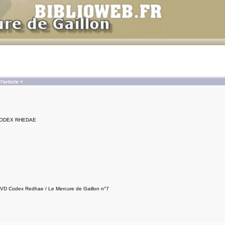
'article +
CODEX RHEDAE
DVD Codex Redhae / Le Mercure de Gaillon n°7