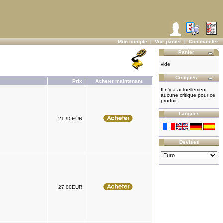
Mon compte
|
Voir panier
|
Commander
Panier
vide
Critiques
Prix
Acheter maintenant
Il n'y a actuellement
aucune critique pour ce
produit
Langues
21.90EUR
Devises
27.00EUR