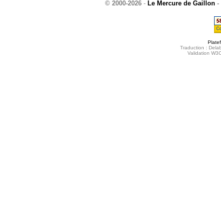
© 2000-2026
-
Le Mercure de Gaillon
-
Plate
Traduction : Delab
Validation W3C