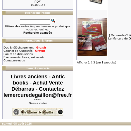
PDF)
10.00EUR
Recherche rapide
Utilisez des mots-clés pour trouver le produit que
vous recherchez.
Recherche avancée
[ Rennes-le-Châ
Le Mercure de Ga
Informations & forum
Doc & téléchargement -
Gratuit
Cabinet de Curiosités -
Gratuit
Forum de discussions
Evènements, livres, salons etc.
Contactez-nous
Afficher
1
à
3
(sur
3
produits)
Liens & contacts
Livres anciens - Antic
books - Achat Vente
Débarras - Contactez
lemercuredegaillon@free.fr
~~~~
Sites à visiter
samedi 08 août 2026