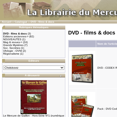
Accueil
»
Catalogue
»
DVD - films & docs
Rubriques thématiques
DVD - films & docs
DVD - films & docs
(3)
Editions anciennes->
(82)
NOUVEAUTES
(1)
Mag & revues->
(24)
Nom de l'articl
Grands Mystères
(7)
Soc. Secrètes
(1)
Ufologie - OVNI
(2)
Régionalisme
(1)
Editeurs
DVD - CODEX 
A découvrir
Pack : DVD Cod
Le Mercure de Gaillon - Hors-Série N°1 (numérique