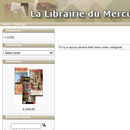
Inicio
»
Catálogo
Categorias
->
(128)
Fabricantes
Il n'y a aucun produit listé dans cette catégorie.
Novedades
4.00EUR
Búsqueda Rápida