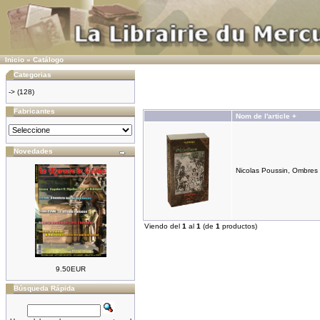
Inicio
»
Catálogo
Categorias
->
(128)
Fabricantes
Nom de l'article +
Novedades
Nicolas Poussin, Ombres 
Viendo del
1
al
1
(de
1
productos)
9.50EUR
Búsqueda Rápida