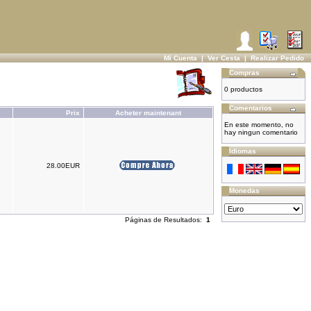
Mi Cuenta
|
Ver Cesta
|
Realizar Pedido
Compras
0 productos
Comentarios
Prix
Acheter maintenant
En este momento, no
hay ningun comentario
Idiomas
28.00EUR
Monedas
Páginas de Resultados:
1