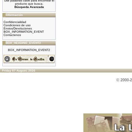
Use palabras clave para encontrar el
producto que busca.
Búsqueda Avanzada
Información
Confidencialidad
Condiciones de uso
Envios/Devoluciones
BOX_INFORMATION_EVENT
Contactenos
BOX_HEADING_EVENT2
BOX_INFORMATION_EVENT2
Friday 07 August, 2026
© 2000-