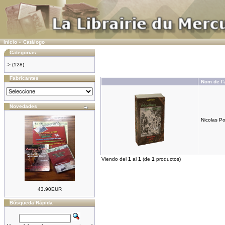
Inicio
»
Catálogo
Categorias
->
(128)
Fabricantes
Nom de l'a
Novedades
Nicolas Po
Viendo del
1
al
1
(de
1
productos)
43.90EUR
Búsqueda Rápida