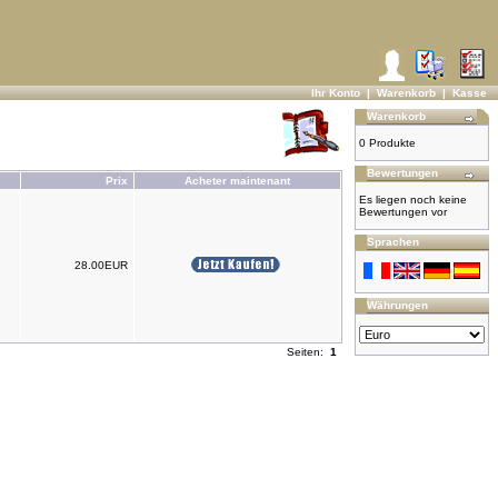
Ihr Konto
|
Warenkorb
|
Kasse
Warenkorb
0 Produkte
Bewertungen
Prix
Acheter maintenant
Es liegen noch keine
Bewertungen vor
Sprachen
28.00EUR
Währungen
Seiten:
1