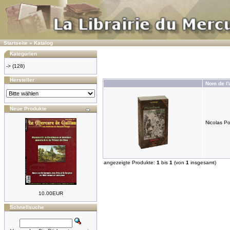
Startseite
»
Katalog
Kategorien
->
(128)
Hersteller
Nom de l'a
Neue Produkte
Nicolas Po
angezeigte Produkte:
1
bis
1
(von
1
insgesamt)
10.00EUR
Schnellsuche