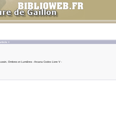
rticle +
ussin, Ombres et Lumières - Arcana Codex Livre V -