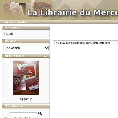
Startseite
»
Katalog
Kategorien
->
(128)
Hersteller
Il n'y a aucun produit listé dans cette catégorie.
Neue Produkte
43.90EUR
Schnellsuche