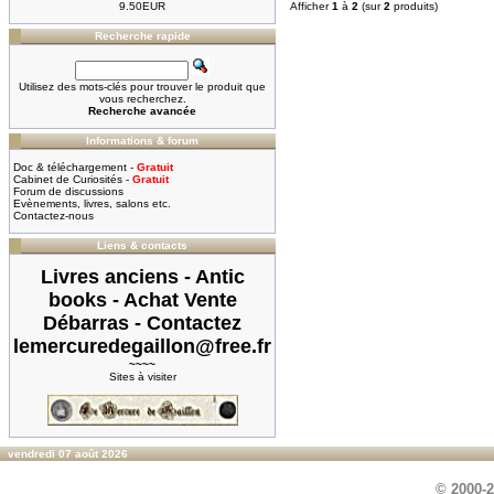
9.50EUR
Afficher
1
à
2
(sur
2
produits)
Recherche rapide
Utilisez des mots-clés pour trouver le produit que
vous recherchez.
Recherche avancée
Informations & forum
Doc & téléchargement -
Gratuit
Cabinet de Curiosités -
Gratuit
Forum de discussions
Evènements, livres, salons etc.
Contactez-nous
Liens & contacts
Livres anciens - Antic
books - Achat Vente
Débarras - Contactez
lemercuredegaillon@free.fr
~~~~
Sites à visiter
vendredi 07 août 2026
© 2000-