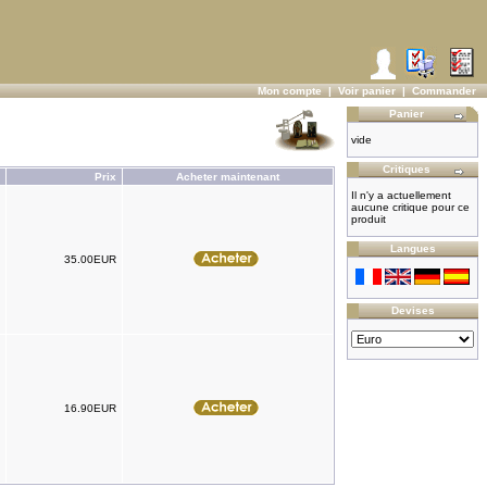
Mon compte
|
Voir panier
|
Commander
Panier
vide
Critiques
Prix
Acheter maintenant
Il n'y a actuellement
aucune critique pour ce
produit
Langues
35.00EUR
Devises
16.90EUR