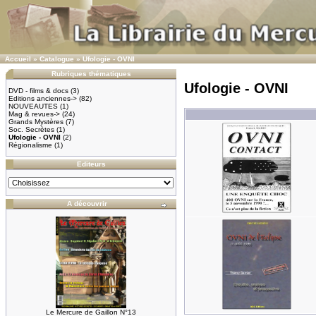
Accueil
»
Catalogue
»
Ufologie - OVNI
Rubriques thématiques
Ufologie - OVNI
DVD - films & docs
(3)
Editions anciennes->
(82)
NOUVEAUTES
(1)
Mag & revues->
(24)
Grands Mystères
(7)
Soc. Secrètes
(1)
Ufologie - OVNI
(2)
Régionalisme
(1)
Editeurs
A découvrir
Le Mercure de Gaillon N°13