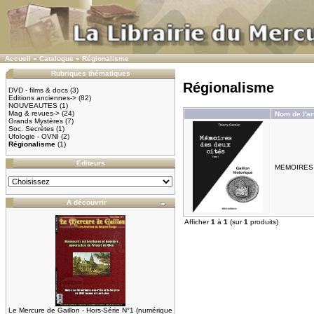
Accueil
»
Catalogue
»
Régionalisme
Rubriques thématiques
Régionalisme
DVD - films & docs
(3)
Editions anciennes->
(82)
NOUVEAUTES
(1)
Mag & revues->
(24)
Nom de l'ar
Grands Mystères
(7)
Soc. Secrètes
(1)
Ufologie - OVNI
(2)
Régionalisme
(1)
Editeurs
MEMOIRES D
A découvrir
Afficher
1
à
1
(sur
1
produits)
Le Mercure de Gaillon - Hors-Série N°1 (numérique