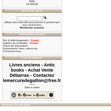
PDF)
10.00EUR
Recherche rapide
Utilisez des mots-clés pour trouver le produit que
vous recherchez.
Recherche avancée
Informations & forum
Doc & téléchargement -
Gratuit
Cabinet de Curiosités -
Gratuit
Forum de discussions
Evènements, livres, salons etc.
Contactez-nous
Liens & contacts
Livres anciens - Antic
books - Achat Vente
Débarras - Contactez
lemercuredegaillon@free.fr
~~~~
Sites à visiter
dimanche 09 août 2026