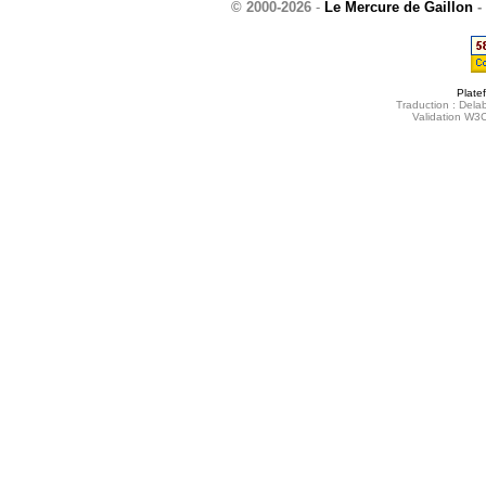
© 2000-2026
-
Le Mercure de Gaillon
-
Plate
Traduction : Delab
Validation W3C