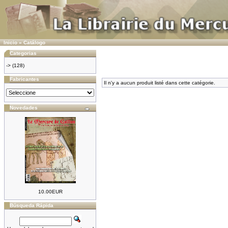
Inicio
»
Catálogo
Categorias
->
(128)
Fabricantes
Il n'y a aucun produit listé dans cette catégorie.
Novedades
10.00EUR
Búsqueda Rápida