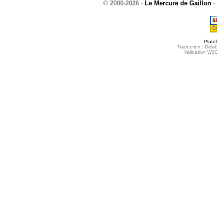
© 2000-2026
-
Le Mercure de Gaillon
-
Plate
Traduction : Delab
Validation W3C