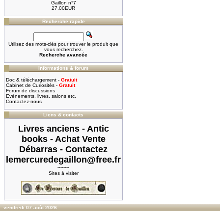
Gaillon n°7
27.00EUR
Recherche rapide
Utilisez des mots-clés pour trouver le produit que
vous recherchez.
Recherche avancée
Informations & forum
Doc & téléchargement -
Gratuit
Cabinet de Curiosités -
Gratuit
Forum de discussions
Evènements, livres, salons etc.
Contactez-nous
Liens & contacts
Livres anciens - Antic
books - Achat Vente
Débarras - Contactez
lemercuredegaillon@free.fr
~~~~
Sites à visiter
vendredi 07 août 2026