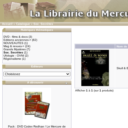
Accueil
»
Catalogue
»
Soc. Secrètes
Rubriques thématiques
DVD - films & docs
(3)
Editions anciennes->
(82)
NOUVEAUTES
(1)
Mag & revues->
(24)
Nom de l
Grands Mystères
(7)
Soc. Secrètes
(1)
Ufologie - OVNI
(2)
Régionalisme
(1)
Editeurs
Skull & 
A découvrir
Afficher
1
à
1
(sur
1
produits)
Pack : DVD Codex Redhae / Le Mercure de