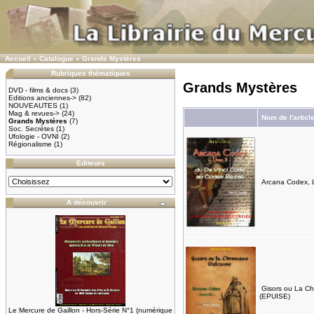
Accueil
»
Catalogue
»
Grands Mystères
Rubriques thématiques
Grands Mystères
DVD - films & docs
(3)
Editions anciennes->
(82)
NOUVEAUTES
(1)
Mag & revues->
(24)
Nom de l'articl
Grands Mystères
(7)
Soc. Secrètes
(1)
Ufologie - OVNI
(2)
Régionalisme
(1)
Editeurs
Arcana Codex, Li
A découvrir
Gisors ou La Chr
(EPUISE)
Le Mercure de Gaillon - Hors-Série N°1 (numérique