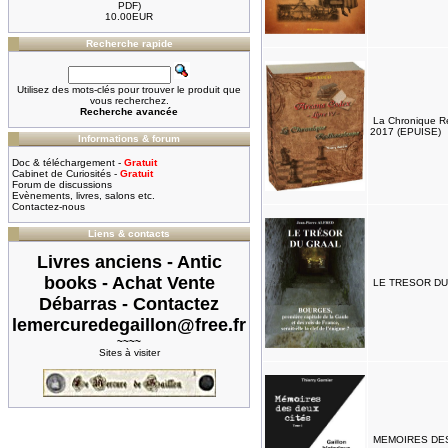
PDF)
10.00EUR
Recherche rapide
Utilisez des mots-clés pour trouver le produit que
vous recherchez.
Recherche avancée
La Chronique Re
2017 (EPUISE)
Informations & forum
Doc & téléchargement -
Gratuit
Cabinet de Curiosités -
Gratuit
Forum de discussions
Evènements, livres, salons etc.
Contactez-nous
Liens & contacts
Livres anciens - Antic
books - Achat Vente
LE TRESOR DU G
Débarras - Contactez
lemercuredegaillon@free.fr
~~~~
Sites à visiter
MEMOIRES DES D