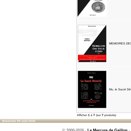
MEMOIRES DES D
Mu, le Sacré Dév
Afficher
1
à
7
(sur
7
produits)
dimanche 09 août 2026
© 2000-2026
-
Le Mercure de Gaillon
-