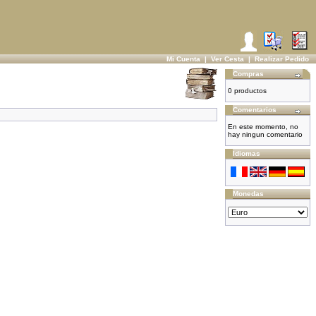
Mi Cuenta
|
Ver Cesta
|
Realizar Pedido
Compras
0 productos
Comentarios
En este momento, no
hay ningun comentario
Idiomas
Monedas