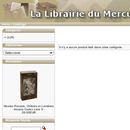
Inicio
»
Catálogo
Categorias
->
(128)
Fabricantes
Il n'y a aucun produit listé dans cette catégorie.
Novedades
Nicolas Poussin, Ombres et Lumières
- Arcana Codex Livre V -
28.00EUR
Búsqueda Rápida