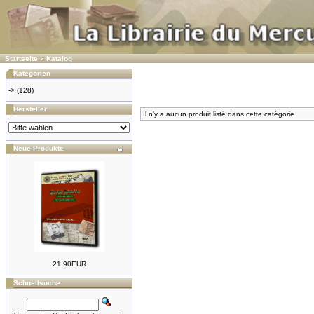
Startseite
»
Katalog
Kategorien
->
(128)
Hersteller
Il n'y a aucun produit listé dans cette catégorie.
Neue Produkte
21.90EUR
Schnellsuche