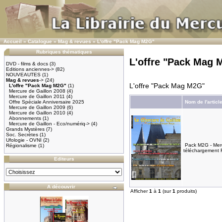
Accueil
»
Catalogue
»
Mag & revues
»
L'offre "Pack Mag M2G"
Rubriques thématiques
L'offre "Pack Mag 
DVD - films & docs
(3)
Editions anciennes->
(82)
NOUVEAUTES
(1)
Mag & revues
->
(24)
L'offre "Pack Mag M2G"
L'offre "Pack Mag M2G"
(1)
Mercure de Gaillon 2008
(4)
Mercure de Gaillon 2011
(4)
Offre Spéciale Anniversaire 2025
Nom de l'articl
Mercure de Gaillon 2009
(6)
Mercure de Gaillon 2010
(4)
Abonnements
(1)
Mercure de Gaillon - Eco/numériq->
(4)
Grands Mystères
(7)
Soc. Secrètes
(1)
Ufologie - OVNI
(2)
Pack M2G - Merc
Régionalisme
(1)
téléchargement 
Editeurs
A découvrir
Afficher
1
à
1
(sur
1
produits)