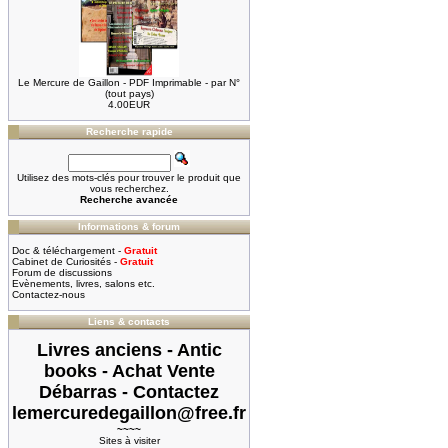
Le Mercure de Gaillon - PDF Imprimable - par N°
(tout pays)
4.00EUR
Recherche rapide
Utilisez des mots-clés pour trouver le produit que
vous recherchez.
Recherche avancée
Informations & forum
Doc & téléchargement -
Gratuit
Cabinet de Curiosités -
Gratuit
Forum de discussions
Evènements, livres, salons etc.
Contactez-nous
Liens & contacts
Livres anciens - Antic
books - Achat Vente
Débarras - Contactez
lemercuredegaillon@free.fr
~~~~
Sites à visiter