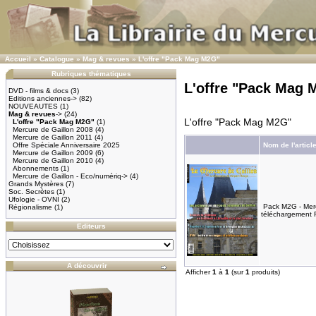
Accueil
»
Catalogue
»
Mag & revues
»
L'offre "Pack Mag M2G"
Rubriques thématiques
L'offre "Pack Mag 
DVD - films & docs
(3)
Editions anciennes->
(82)
NOUVEAUTES
(1)
Mag & revues
->
(24)
L'offre "Pack Mag M2G"
L'offre "Pack Mag M2G"
(1)
Mercure de Gaillon 2008
(4)
Mercure de Gaillon 2011
(4)
Offre Spéciale Anniversaire 2025
Nom de l'articl
Mercure de Gaillon 2009
(6)
Mercure de Gaillon 2010
(4)
Abonnements
(1)
Mercure de Gaillon - Eco/numériq->
(4)
Grands Mystères
(7)
Soc. Secrètes
(1)
Ufologie - OVNI
(2)
Pack M2G - Merc
Régionalisme
(1)
téléchargement 
Editeurs
A découvrir
Afficher
1
à
1
(sur
1
produits)