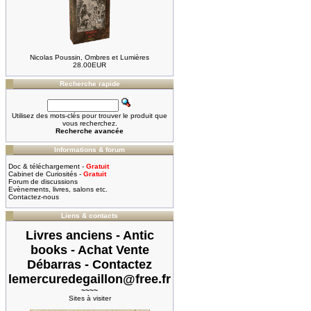
Nicolas Poussin, Ombres et Lumières
28.00EUR
Recherche rapide
Utilisez des mots-clés pour trouver le produit que
vous recherchez.
Recherche avancée
Informations & forum
Doc & téléchargement -
Gratuit
Cabinet de Curiosités -
Gratuit
Forum de discussions
Evènements, livres, salons etc.
Contactez-nous
Liens & contacts
Livres anciens - Antic
books - Achat Vente
Débarras - Contactez
lemercuredegaillon@free.fr
~~~~
Sites à visiter