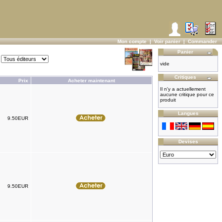
Mon compte
|
Voir panier
|
Commander
Panier
vide
Critiques
Prix
Acheter maintenant
Il n'y a actuellement
aucune critique pour ce
produit
Langues
9.50EUR
Devises
9.50EUR