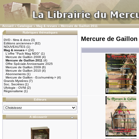
Accueil
»
Catalogue
»
Mag & revues
»
Mercure de Gaillon 2011
Rubriques thématiques
Mercure de Gaillon
DVD - films & docs
(3)
Editions anciennes->
(82)
NOUVEAUTES
(1)
Mag & revues
->
(24)
L'offre "Pack Mag M2G"
(1)
Mercure de Gaillon 2008
(4)
Mercure de Gaillon 2011
(4)
Offre Spéciale Anniversaire 2025
Mercure de Gaillon 2009
(6)
Mercure de Gaillon 2010
(4)
Abonnements
(1)
Mercure de Gaillon - Eco/numériq->
(4)
Grands Mystères
(7)
Soc. Secrètes
(1)
Ufologie - OVNI
(2)
Régionalisme
(1)
Editeurs
A découvrir