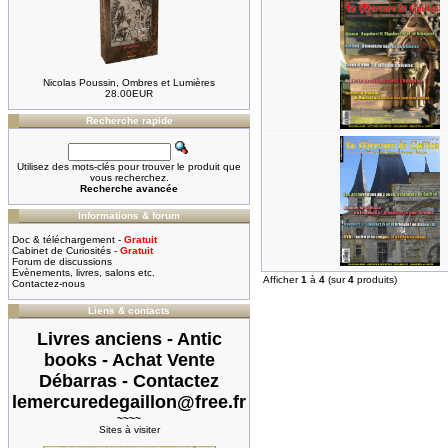
Nicolas Poussin, Ombres et Lumières
28.00EUR
Recherche rapide
Utilisez des mots-clés pour trouver le produit que
vous recherchez.
Recherche avancée
Informations & forum
Doc & téléchargement -
Gratuit
Cabinet de Curiosités -
Gratuit
Forum de discussions
Evènements, livres, salons etc.
Afficher
1
à
4
(sur
4
produits)
Contactez-nous
Liens & contacts
Livres anciens - Antic
books - Achat Vente
Débarras - Contactez
lemercuredegaillon@free.fr
~~~~
Sites à visiter