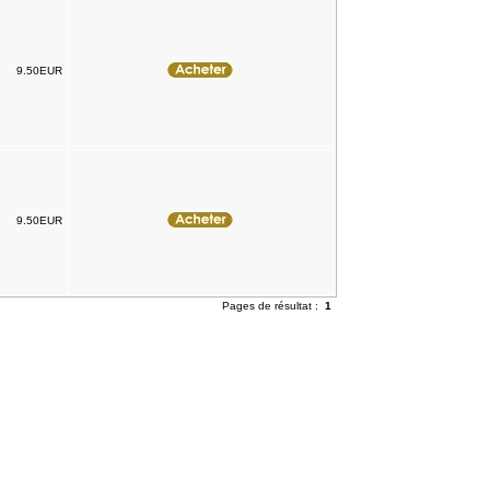
9.50EUR
9.50EUR
Pages de résultat :
1