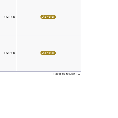
9.50EUR
9.50EUR
Pages de résultat :
1