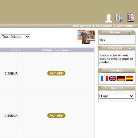
Mon compte
|
Voir panier
|
Commander
Panier
vide
Critiques
Prix
Acheter maintenant
Il n'y a actuellement
aucune critique pour ce
produit
Langues
9.50EUR
Devises
9.50EUR