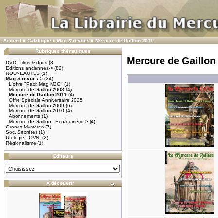
Accueil
»
Catalogue
»
Mag & revues
»
Mercure de Gaillon 2011
Rubriques thématiques
Mercure de Gaillon
DVD - films & docs
(3)
Editions anciennes->
(82)
NOUVEAUTES
(1)
Mag & revues
->
(24)
L'offre "Pack Mag M2G"
(1)
Mercure de Gaillon 2008
(4)
Mercure de Gaillon 2011
(4)
Offre Spéciale Anniversaire 2025
Mercure de Gaillon 2009
(6)
Mercure de Gaillon 2010
(4)
Abonnements
(1)
Mercure de Gaillon - Eco/numériq->
(4)
Grands Mystères
(7)
Soc. Secrètes
(1)
Ufologie - OVNI
(2)
Régionalisme
(1)
Editeurs
A découvrir