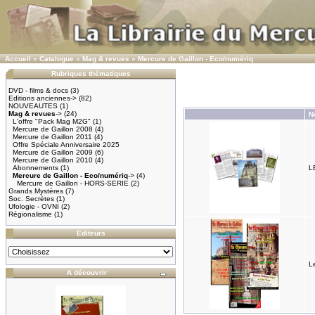
Accueil
»
Catalogue
»
Mag & revues
»
Mercure de Gaillon - Eco/numériq
Rubriques thématiques
DVD - films & docs
(3)
Editions anciennes->
(82)
NOUVEAUTES
(1)
Mag & revues
->
(24)
N
L'offre "Pack Mag M2G"
(1)
Mercure de Gaillon 2008
(4)
Mercure de Gaillon 2011
(4)
Offre Spéciale Anniversaire 2025
Mercure de Gaillon 2009
(6)
Mercure de Gaillon 2010
(4)
Abonnements
(1)
L
Mercure de Gaillon - Eco/numériq
->
(4)
Mercure de Gaillon - HORS-SERIE
(2)
Grands Mystères
(7)
Soc. Secrètes
(1)
Ufologie - OVNI
(2)
Régionalisme
(1)
Editeurs
L
A découvrir