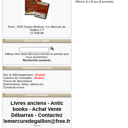
Afficher
1
à
2
(sur
2
produits)
Pack : DVD Codex Redhae / Le Mercure de
Gaillon n°7
27.00EUR
Recherche rapide
Utilisez des mots-clés pour trouver le produit que
vous recherchez.
Recherche avancée
Informations & forum
Doc & téléchargement -
Gratuit
Cabinet de Curiosités -
Gratuit
Forum de discussions
Evènements, livres, salons etc.
Contactez-nous
Liens & contacts
Livres anciens - Antic
books - Achat Vente
Débarras - Contactez
lemercuredegaillon@free.fr
~~~~