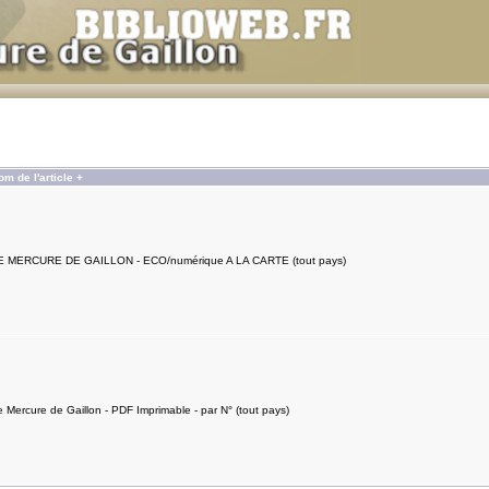
om de l'article +
E MERCURE DE GAILLON - ECO/numérique A LA CARTE (tout pays)
e Mercure de Gaillon - PDF Imprimable - par N° (tout pays)