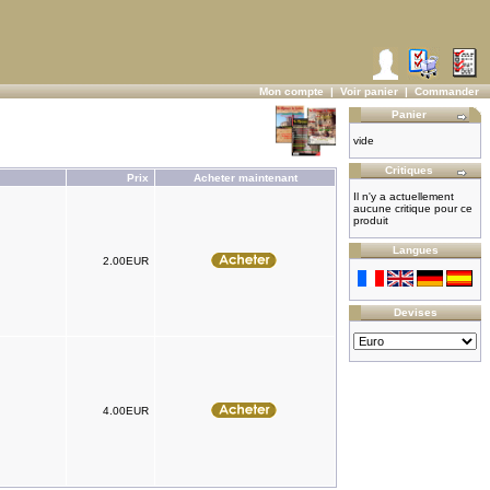
Mon compte
|
Voir panier
|
Commander
Panier
vide
Critiques
Prix
Acheter maintenant
Il n'y a actuellement
aucune critique pour ce
produit
Langues
2.00EUR
Devises
4.00EUR