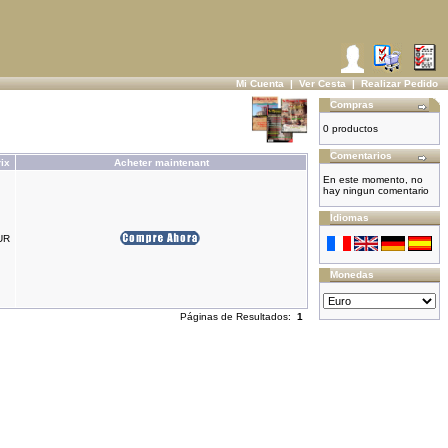
Mi Cuenta
|
Ver Cesta
|
Realizar Pedido
Compras
0 productos
Comentarios
ix
Acheter maintenant
En este momento, no
hay ningun comentario
Idiomas
UR
Monedas
Páginas de Resultados:
1