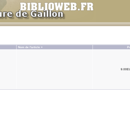
Nom de l'article +
Pr
9.00E