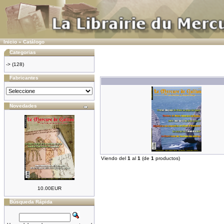
Inicio
»
Catálogo
Categorias
->
(128)
Fabricantes
Novedades
Viendo del
1
al
1
(de
1
productos)
10.00EUR
Búsqueda Rápida