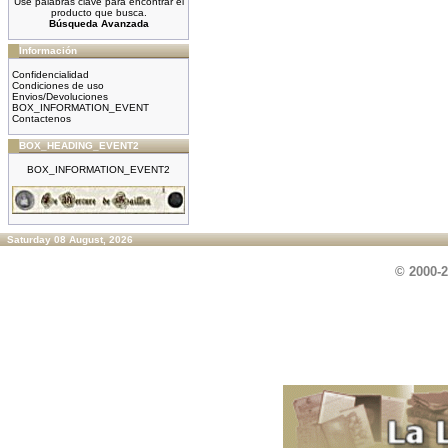
Use palabras clave para encontrar el
producto que busca.
Búsqueda Avanzada
Información
Confidencialidad
Condiciones de uso
Envios/Devoluciones
BOX_INFORMATION_EVENT
Contactenos
BOX_HEADING_EVENT2
BOX_INFORMATION_EVENT2
Saturday 08 August, 2026
© 2000-