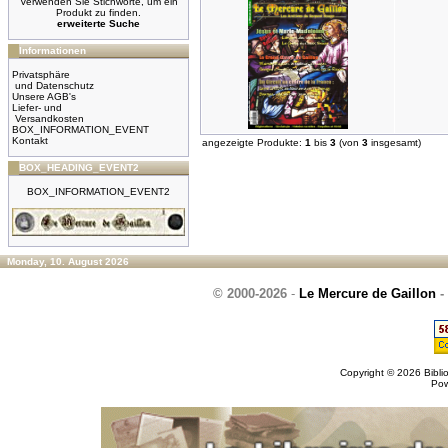
Verwenden Sie Stichworte, um ein
Produkt zu finden.
erweiterte Suche
Informationen
Privatsphäre
und Datenschutz
Unsere AGB's
Liefer- und
Versandkosten
BOX_INFORMATION_EVENT
Kontakt
angezeigte Produkte:
1
bis
3
(von
3
insgesamt)
BOX_HEADING_EVENT2
BOX_INFORMATION_EVENT2
Monday, 10. August 2026
© 2000-2026
-
Le Mercure de Gaillon
-
Copyright © 2026
Bibli
Po