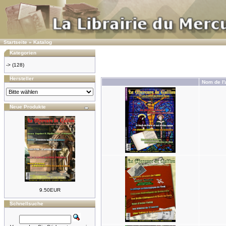
Startseite
»
Katalog
Kategorien
->
(128)
Hersteller
Nom de l'a
Neue Produkte
9.50EUR
Schnellsuche