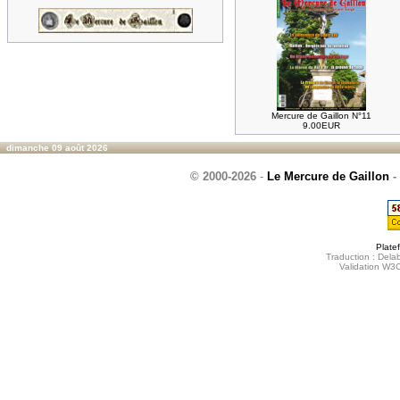
Mercure de Gaillon N°11
9.00EUR
dimanche 09 août 2026
© 2000-2026
-
Le Mercure de Gaillon
-
Plate
Traduction : Delab
Validation W3C