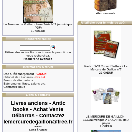
Abonnements
A l'affiche pour le mois de août
Le Mercure de Gaillon - Hors-Série N°2 (numérique
PDF)
10.00EUR
Recherche rapide
Utilisez des mots-clés pour trouver le produit que
vous recherchez.
Recherche avancée
Pack : DVD Codex Redhae / Le
Informations & forum
Mercure de Gaillon n°7
27.00EUR
Doc & téléchargement -
Gratuit
Cabinet de Curiosités -
Gratuit
Forum de discussions
Evènements, livres, salons etc.
Contactez-nous
Liens & contacts
Livres anciens - Antic
books - Achat Vente
Débarras - Contactez
LE MERCURE DE GAILLON -
ECO/numérique A LA CARTE (tout
lemercuredegaillon@free.fr
pays)
2.00EUR
~~~~
Sites à visiter