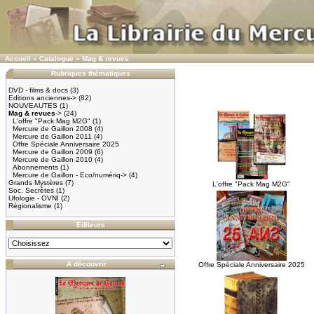
Accueil
»
Catalogue
»
Mag & revues
Rubriques thématiques
DVD - films & docs
(3)
Editions anciennes->
(82)
NOUVEAUTES
(1)
Mag & revues
->
(24)
L'offre "Pack Mag M2G"
(1)
Mercure de Gaillon 2008
(4)
Mercure de Gaillon 2011
(4)
Offre Spéciale Anniversaire 2025
Mercure de Gaillon 2009
(6)
Mercure de Gaillon 2010
(4)
Abonnements
(1)
Mercure de Gaillon - Eco/numériq->
(4)
Grands Mystères
(7)
L'offre "Pack Mag M2G"
Soc. Secrètes
(1)
Ufologie - OVNI
(2)
Régionalisme
(1)
Editeurs
A découvrir
Offre Spéciale Anniversaire 2025