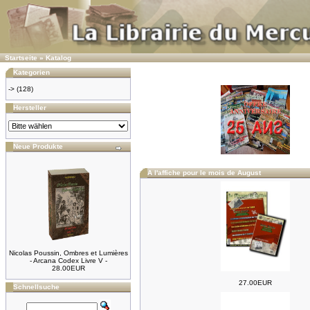
Startseite
»
Katalog
Kategorien
->
(128)
Hersteller
Neue Produkte
A l'affiche pour le mois de August
Nicolas Poussin, Ombres et Lumières
- Arcana Codex Livre V -
28.00EUR
27.00EUR
Schnellsuche