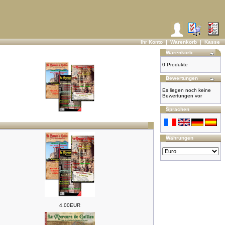
Ihr Konto
|
Warenkorb
|
Kasse
Warenkorb
0 Produkte
Bewertungen
Es liegen noch keine
Bewertungen vor
Sprachen
Währungen
4.00EUR