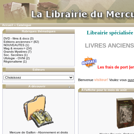
Accueil
»
Catalogue
Rubriques thématiques
Librairie spécia
DVD - films & docs
(3)
Editions anciennes->
(82)
LIVRES ANCIENS &
NOUVEAUTES
(1)
Mag & revues->
(24)
Grands Mystères
(7)
Soc. Secrètes
(1)
Ufologie - OVNI
(2)
Régionalisme
(1)
Les frais de port (
Editeurs
visiteur!
Bienvenue
Voulez vous
ouvr
A découvrir
A l'affiche pour le mois de août
Mercure de Gaillon - Abonnement et droits