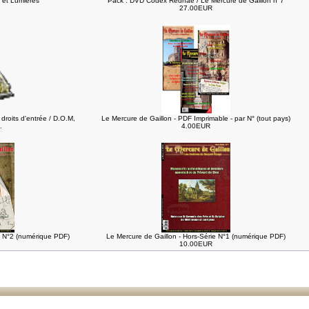
 et Lumières
Pack : DVD Codex Redhae / Le Mercure de Gaillon n°7
27.00EUR
droits d'entrée / D.O.M,
Le Mercure de Gaillon - PDF Imprimable - par N° (tout pays)
.
4.00EUR
e N°2 (numérique PDF)
Le Mercure de Gaillon - Hors-Série N°1 (numérique PDF)
10.00EUR