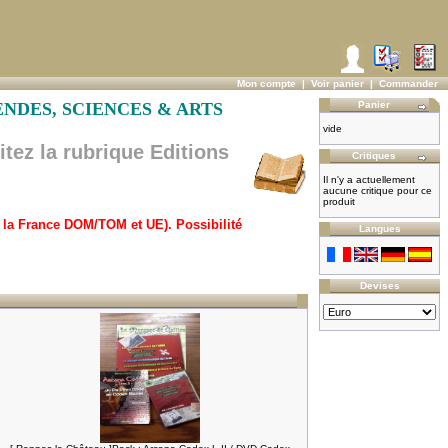
Mon compte
|
Voir panier
|
Commander
EGENDES, SCIENCES & ARTS
Panier
vide
ez la rubrique Editions
Critiques
Il n'y a actuellement
aucune critique pour ce
produit
ur la France DOM/TOM et UE). Possibilité
Langues
Devises