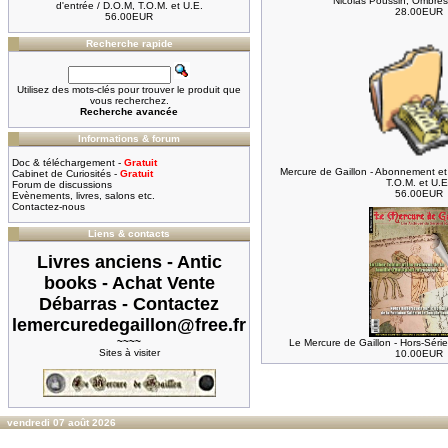
Nicolas Poussin, Ombres
d'entrée / D.O.M, T.O.M. et U.E.
28.00EUR
56.00EUR
Recherche rapide
Utilisez des mots-clés pour trouver le produit que
vous recherchez.
Recherche avancée
Informations & forum
Doc & téléchargement -
Gratuit
Mercure de Gaillon - Abonnement et 
Cabinet de Curiosités -
Gratuit
T.O.M. et U.E
Forum de discussions
56.00EUR
Evènements, livres, salons etc.
Contactez-nous
Liens & contacts
Livres anciens - Antic
books - Achat Vente
Débarras - Contactez
lemercuredegaillon@free.fr
~~~~
Le Mercure de Gaillon - Hors-Séri
Sites à visiter
10.00EUR
vendredi 07 août 2026