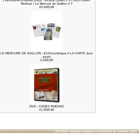
[ Rennes-le-Château ]Pack : Arcana Codex L.II / DVD Codex
Redhae / Le Mercure de Gaillon n°7
43.90EUR
LE MERCURE DE GAILLON - ECO/numérique A LA CARTE (tout
pays)
2.00EUR
DVD - CODEX RHEDAE
21.90EUR
4213560 requêtes depuis le vendredi 11 octobre 2024