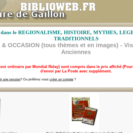
lisée dans le REGIONALISME, HISTOIRE, MYTHES, L
TRADITIONNELS
 OCCASION (tous thèmes et en images) - Visit
Anciennes
envoi ordinaire par Mondial Relay) sont compris dans le prix affiché (Po
d'envoi par La Poste avec supplément.
ir une session
? Ou préférez vous
créer un compte
?