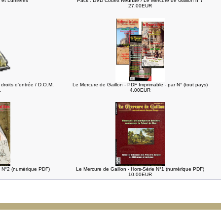
 et Lumières
Pack : DVD Codex Redhae / Le Mercure de Gaillon n°7
27.00EUR
droits d'entrée / D.O.M,
Le Mercure de Gaillon - PDF Imprimable - par N° (tout pays)
.
4.00EUR
e N°2 (numérique PDF)
Le Mercure de Gaillon - Hors-Série N°1 (numérique PDF)
10.00EUR