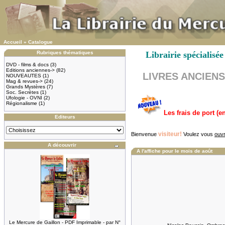
Accueil
»
Catalogue
Rubriques thématiques
Librairie spécia
DVD - films & docs
(3)
Editions anciennes->
(82)
LIVRES ANCIENS &
NOUVEAUTES
(1)
Mag & revues->
(24)
Grands Mystères
(7)
Soc. Secrètes
(1)
Ufologie - OVNI
(2)
Régionalisme
(1)
Les frais de port (
Editeurs
visiteur!
Bienvenue
Voulez vous
ouvr
A découvrir
A l'affiche pour le mois de août
Le Mercure de Gaillon - PDF Imprimable - par N°