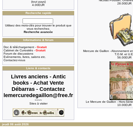
Nicolas Poussin, Ombres
(tout pays)
28.00EUR
4.00EUR
Recherche rapide
Utilisez des mots-clés pour trouver le produit que
vous recherchez.
Recherche avancée
Informations & forum
Doc & téléchargement -
Gratuit
Cabinet de Curiosités -
Gratuit
Mercure de Gaillon - Abonnement et 
Forum de discussions
T.O.M. et U.E
Evènements, livres, salons etc.
56.00EUR
Contactez-nous
Liens & contacts
Livres anciens - Antic
books - Achat Vente
Débarras - Contactez
lemercuredegaillon@free.fr
~~~~
Le Mercure de Gaillon - Hors-Séri
Sites à visiter
10.00EUR
jeudi 06 août 2026