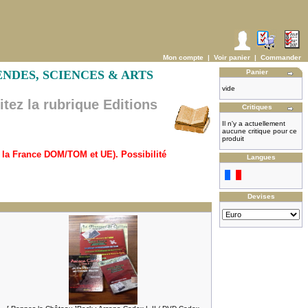
Mon compte
|
Voir panier
|
Commander
EGENDES, SCIENCES & ARTS
Panier
vide
ez la rubrique Editions
Critiques
Il n'y a actuellement
aucune critique pour ce
produit
ur la France DOM/TOM et UE). Possibilité
Langues
Devises