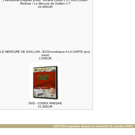
[ Rennes-le-Château ]Pack : Arcana Codex L.II / DVD Codex
Redhae / Le Mercure de Gaillon n°7
43.90EUR
LE MERCURE DE GAILLON - ECO/numérique A LA CARTE (tout
pays)
2.00EUR
DVD - CODEX RHEDAE
21.90EUR
4207153 requêtes depuis le vendredi 11 octobre 2024