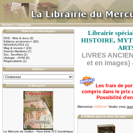
Accueil
»
Catalogue
Rubriques thématiques
Librairie spéc
DVD - films & docs
(3)
HISTOIRE, MYT
Editions anciennes->
(82)
NOUVEAUTES
(1)
ART
Mag & revues->
(24)
Grands Mystères
(7)
LIVRES ANCIEN
Soc. Secrètes
(1)
Ufologie - OVNI
(2)
Régionalisme
(1)
et en images) 
Editeurs
Les frais de por
A découvrir
compris dans le prix 
Possibilité d'e
visiteur!
Bienvenue
Voulez vous
ouvr
A l'affiche pour le mois de août
Le Mercure de Gaillon - Hors-Série N°2 (numérique