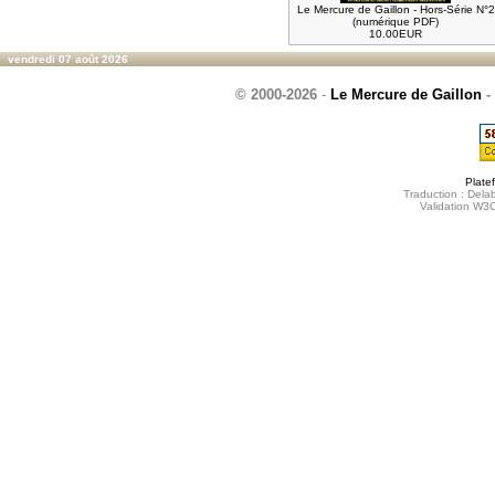
Le Mercure de Gaillon - Hors-Série N°2
(numérique PDF)
10.00EUR
vendredi 07 août 2026
© 2000-2026
-
Le Mercure de Gaillon
-
Plate
Traduction : Delab
Validation W3C