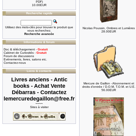
PDF)
10.00EUR
Recherche rapide
Utilisez des mots-clés pour trouver le produit que
Nicolas Poussin, Ombres et Lumières
vous recherchez.
28.00EUR
Recherche avancée
Informations & forum
Doc & téléchargement -
Gratuit
Cabinet de Curiosités -
Gratuit
Forum de discussions
Evènements, livres, salons etc.
Contactez-nous
Liens & contacts
Livres anciens - Antic
Mercure de Gaillon - Abonnement et
books - Achat Vente
droits d'entrée / D.O.M, T.O.M. et U.E.
56.00EUR
Débarras - Contactez
lemercuredegaillon@free.fr
~~~~
Sites à visiter