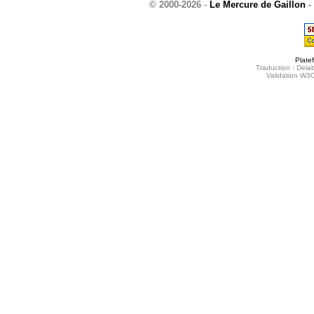
© 2000-2026
-
Le Mercure de Gaillon
-
Plate
Traduction : Delab
Validation W3C