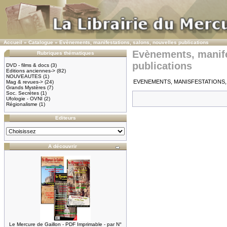
Accueil
»
Catalogue
»
Evènements, manifestations, salons, nouvelles publications
Evènements, manife
Rubriques thématiques
publications
DVD - films & docs
(3)
Editions anciennes->
(82)
NOUVEAUTES
(1)
EVENEMENTS, MANISFESTATIONS, S
Mag & revues->
(24)
Grands Mystères
(7)
Soc. Secrètes
(1)
Ufologie - OVNI
(2)
Régionalisme
(1)
Editeurs
A découvrir
Le Mercure de Gaillon - PDF Imprimable - par N°