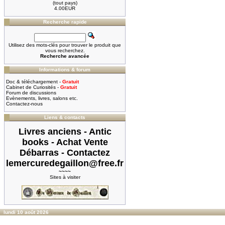
(tout pays)
4.00EUR
Recherche rapide
Utilisez des mots-clés pour trouver le produit que
vous recherchez.
Recherche avancée
Informations & forum
Doc & téléchargement -
Gratuit
Cabinet de Curiosités -
Gratuit
Forum de discussions
Evènements, livres, salons etc.
Contactez-nous
Liens & contacts
Livres anciens - Antic
books - Achat Vente
Débarras - Contactez
lemercuredegaillon@free.fr
~~~~
Sites à visiter
lundi 10 août 2026