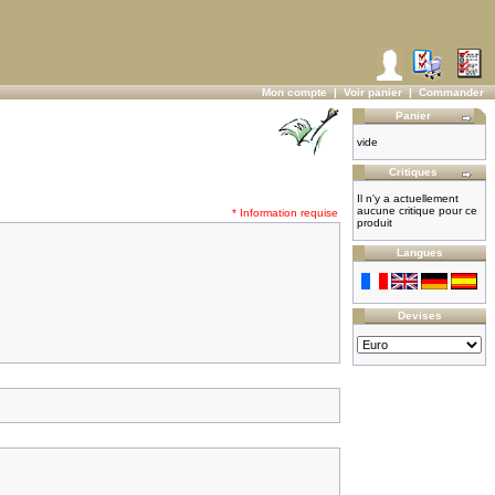
Mon compte
|
Voir panier
|
Commander
Panier
vide
Critiques
Il n'y a actuellement
aucune critique pour ce
* Information requise
produit
Langues
Devises