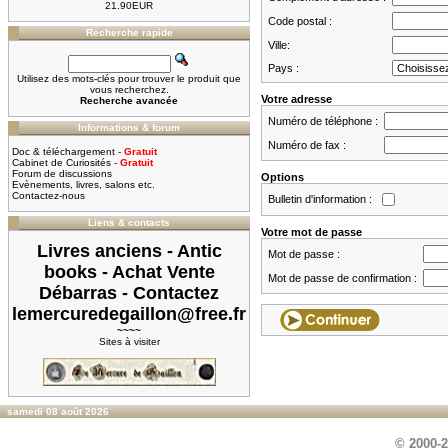
21.90EUR
Code postal :
Recherche rapide
Ville:
Pays :
Utilisez des mots-clés pour trouver le produit que
vous recherchez.
Votre adresse
Recherche avancée
Numéro de téléphone :
Informations & forum
Numéro de fax :
Doc & téléchargement -
Gratuit
Cabinet de Curiosités -
Gratuit
Forum de discussions
Options
Evènements, livres, salons etc.
Contactez-nous
Bulletin d'information :
Liens & contacts
Votre mot de passe
Livres anciens - Antic
Mot de passe :
books - Achat Vente
Mot de passe de confirmation :
Débarras - Contactez
lemercuredegaillon@free.fr
~~~~
Sites à visiter
samedi 08 août 2026
© 2000-