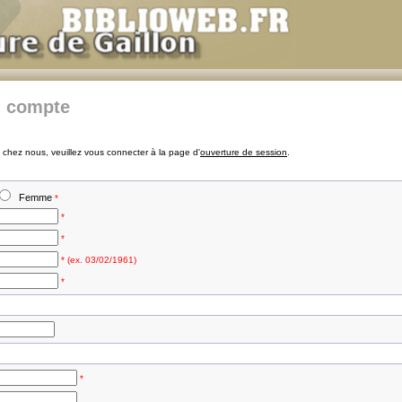
n compte
chez nous, veuillez vous connecter à la page d'
ouverture de session
.
Femme
*
*
*
* (ex. 03/02/1961)
*
*