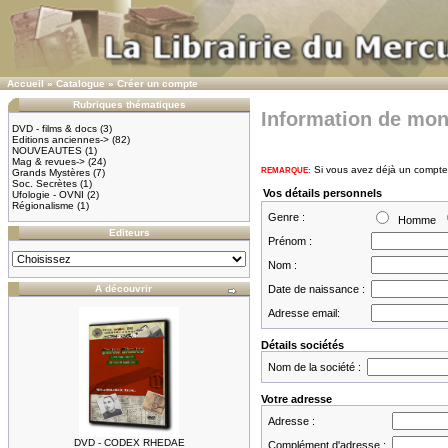
Accueil
»
Catalogue
»
Créer un compte
Rubriques thématiques
Information de mo
DVD - films & docs
(3)
Editions anciennes->
(82)
NOUVEAUTES
(1)
Mag & revues->
(24)
Si vous avez déjà un compte 
REMARQUE:
Grands Mystères
(7)
Soc. Secrètes
(1)
Vos détails personnels
Ufologie - OVNI
(2)
Régionalisme
(1)
Genre :
Homme
Editeurs
Prénom :
Nom :
A découvrir
Date de naissance :
Adresse email:
Détails sociétés
Nom de la société :
Votre adresse
Adresse :
DVD - CODEX RHEDAE
Complément d'adresse :