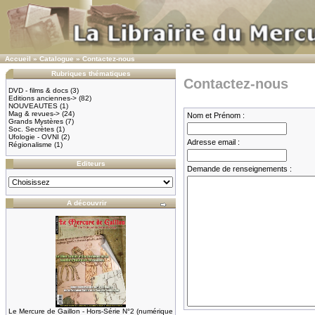
Accueil
»
Catalogue
»
Contactez-nous
Rubriques thématiques
Contactez-nous
DVD - films & docs
(3)
Editions anciennes->
(82)
NOUVEAUTES
(1)
Mag & revues->
(24)
Nom et Prénom :
Grands Mystères
(7)
Soc. Secrètes
(1)
Ufologie - OVNI
(2)
Adresse email :
Régionalisme
(1)
Editeurs
Demande de renseignements :
A découvrir
Le Mercure de Gaillon - Hors-Série N°2 (numérique