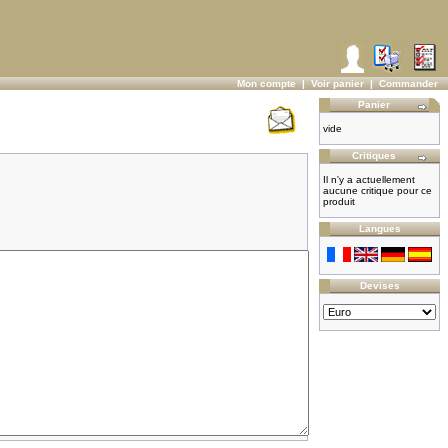
Mon compte
|
Voir panier
|
Commander
Panier
vide
Critiques
Il n'y a actuellement
aucune critique pour ce
produit
Langues
Devises