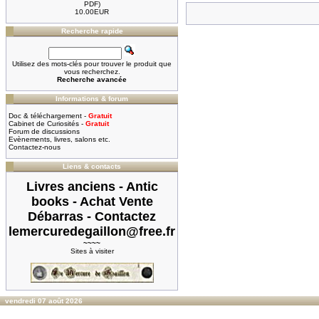
PDF)
10.00EUR
Recherche rapide
Utilisez des mots-clés pour trouver le produit que
vous recherchez.
Recherche avancée
Informations & forum
Doc & téléchargement -
Gratuit
Cabinet de Curiosités -
Gratuit
Forum de discussions
Evènements, livres, salons etc.
Contactez-nous
Liens & contacts
Livres anciens - Antic
books - Achat Vente
Débarras - Contactez
lemercuredegaillon@free.fr
~~~~
Sites à visiter
vendredi 07 août 2026