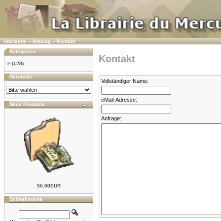
Startseite
»
Katalog
»
Kontakt
Kategorien
Kontakt
->
(128)
Hersteller
Vollständiger Name:
eMail-Adresse:
Neue Produkte
Anfrage:
56.00EUR
Schnellsuche