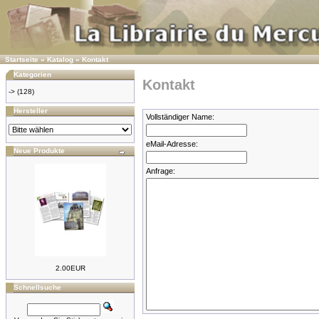
Startseite
»
Katalog
»
Kontakt
Kategorien
Kontakt
->
(128)
Hersteller
Vollständiger Name:
eMail-Adresse:
Neue Produkte
Anfrage:
2.00EUR
Schnellsuche