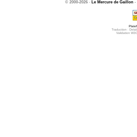
© 2000-2026
-
Le Mercure de Gaillon
-
Plate
Traduction : Delab
Validation W3C