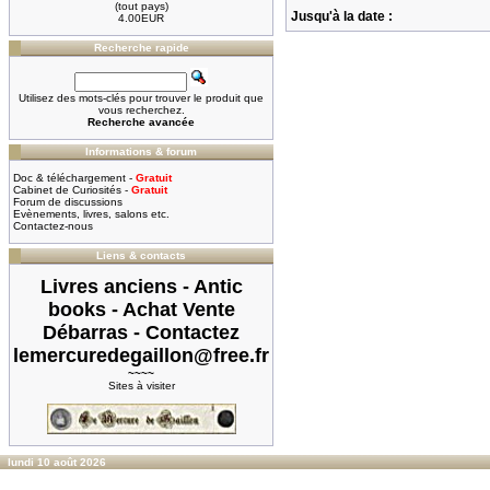
(tout pays)
Jusqu'à la date :
4.00EUR
Recherche rapide
Utilisez des mots-clés pour trouver le produit que
vous recherchez.
Recherche avancée
Informations & forum
Doc & téléchargement -
Gratuit
Cabinet de Curiosités -
Gratuit
Forum de discussions
Evènements, livres, salons etc.
Contactez-nous
Liens & contacts
Livres anciens - Antic
books - Achat Vente
Débarras - Contactez
lemercuredegaillon@free.fr
~~~~
Sites à visiter
lundi 10 août 2026