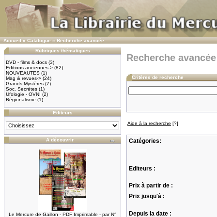
Accueil
»
Catalogue
»
Recherche avancée
Rubriques thématiques
Recherche avancée
DVD - films & docs
(3)
Editions anciennes->
(82)
NOUVEAUTES
(1)
Critères de recherche
Mag & revues->
(24)
Grands Mystères
(7)
Soc. Secrètes
(1)
Ufologie - OVNI
(2)
Régionalisme
(1)
Editeurs
Aide à la recherche
[?]
A découvrir
Catégories:
Editeurs :
Prix à partir de :
Prix jusqu'à :
Depuis la date :
Le Mercure de Gaillon - PDF Imprimable - par N°