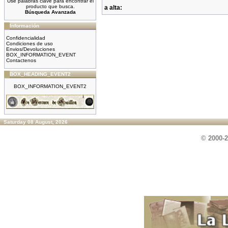
Use palabras clave para encontrar el
producto que busca.
a alta:
Búsqueda Avanzada
Información
Confidencialidad
Condiciones de uso
Envios/Devoluciones
BOX_INFORMATION_EVENT
Contactenos
BOX_HEADING_EVENT2
BOX_INFORMATION_EVENT2
Saturday 08 August, 2026
© 2000-