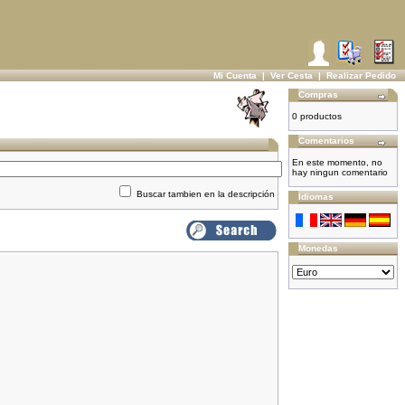
Mi Cuenta
|
Ver Cesta
|
Realizar Pedido
Compras
0 productos
Comentarios
En este momento, no
hay ningun comentario
Buscar tambien en la descripción
Idiomas
Monedas