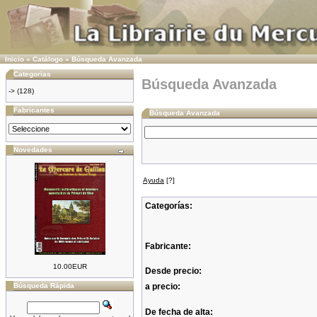
Inicio
»
Catálogo
»
Búsqueda Avanzada
Categorias
Búsqueda Avanzada
->
(128)
Fabricantes
Búsqueda Avanzada
Novedades
Ayuda
[?]
Categorías:
Fabricante:
10.00EUR
Desde precio:
Búsqueda Rápida
a precio:
De fecha de alta: